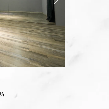
適合舞台劇、舞
坊