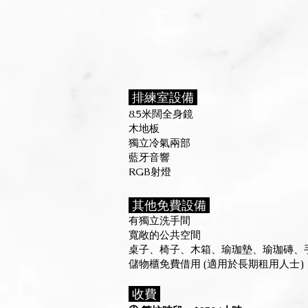
排練室設備
8.5米闊全身鏡
木地板
獨立冷氣兩部
藍牙音
響
RGB射燈
其他免費設備
有獨立洗手間
寬敞的公共空間
桌子、椅子、木箱、瑜珈墊、瑜珈磚、
儲物櫃免費
借用 (適用於長期租用人士)
​ 收費