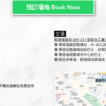
預訂場地 Book Now
交通
觀塘偉業街 209-211 號富合工廠大
🟢 乘搭港鐵至觀塘站，B3 出口步
🔴
乘搭往觀塘碼頭的巴士，於開源
🔵 乘搭途經觀塘市中心的巴士，下
🟣 附近停車場：觀塘碼頭廣場或 Two
手機拍攝腳架免費使用