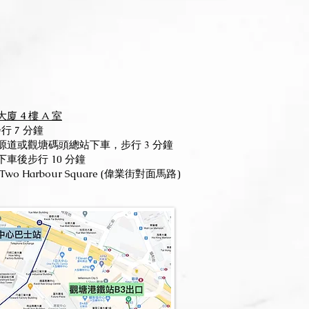
廈 4 樓 A 室
行 7 分鐘
道或觀塘碼頭總站下車，步行 3 分鐘
車後步行 10 分鐘
 Harbour Square (偉業街對面馬路)