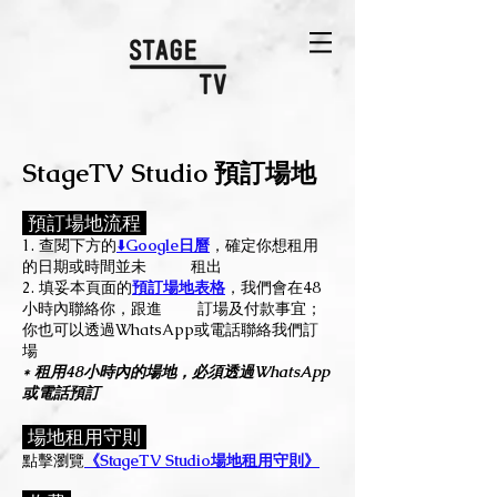
StageTV Stu
dio 預訂場地
預訂場地
流程
​1. 查閱
下方的
⬇️
Google日曆
，確定你想租用
的日期或時間並未
租出
2. 填妥本頁面
的
預訂場地
表格
，我們會在48
小時內聯絡你，跟進 訂場及付款事宜；
你也可以透過WhatsAp
p或電話聯絡我們訂
場
* 租用48小時內的場地，必須透過WhatsApp
或電話預訂
場地租
用守則
點擊
瀏覽
《StageTV Studio場地租用守則》